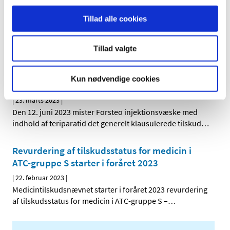
klausuleret tilskud
Tillad alle cookies
|
14. april 2023
|
Lægemiddelstyrelsen har besluttet, at Ikervis,
øjendråber, opløsning med indhold af ciclosporin i
…
Tillad valgte
Fra den 12. juni 2023 er der kun tilskud til
Kun nødvendige cookies
biosimilær teriparatid
|
23. marts 2023
|
Den 12. juni 2023 mister Forsteo injektionsvæske med
indhold af teriparatid det generelt klausulerede tilskud
…
Revurdering af tilskudsstatus for medicin i
ATC-gruppe S starter i foråret 2023
|
22. februar 2023
|
Medicintilskudsnævnet starter i foråret 2023 revurdering
af tilskudsstatus for medicin i ATC-gruppe S –
…