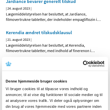
Jardiance bevarer generelt tilskud
|
24. august 2023
|
Lægemiddelstyrelsen har besluttet, at Jardiance,
filmovertrukne tabletter, der indeholder empagliflozin i
…
Kerendia ændret tilskudsklausul
|
21. august 2023
|
Lægemiddelstyrelsen har besluttet, at Kerendia,
filmovertrukne tabletter, med indhold af finerenon i
…
Anmeldelse i Medicinpriser af
apoteksindkøbspris på 0 kr. for statsligt
indkøbte lægemidler
Denne hjemmeside bruger cookies
|
4. august 2023
|
Det følger af lægemiddellovens § 77, at d en, der bringer
Vi bruger cookies til at tilpasse vores indhold og
et apoteksforbeholdt lægemiddel til mennesker og dyr
…
annoncer, til at vise dig funktioner til sociale medier og til
at analysere vores trafik. Vi deler også oplysninger om
Høring over Medicintilskudsnævnets forslag til
din brug af vores hjemmeside med vores partnere inden