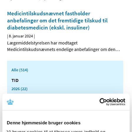
Medicintilskudsnævnet fastholder
anbefalinger om det fremtidige tilskud til
diabetesmedicin (ekskl. insuliner)
|
8. januar 2024
|
Lægemiddelstyrelsen har modtaget
Medicintilskudsnævnets endelige anbefalinger om den
…
Alle (514)
TID
2026 (22)
2025 (13)
2024 (15)
december (1)
oktober (2)
Denne hjemmeside bruger cookies
august (1)
Vi bruger cookies til at tilpasse vores indhold og