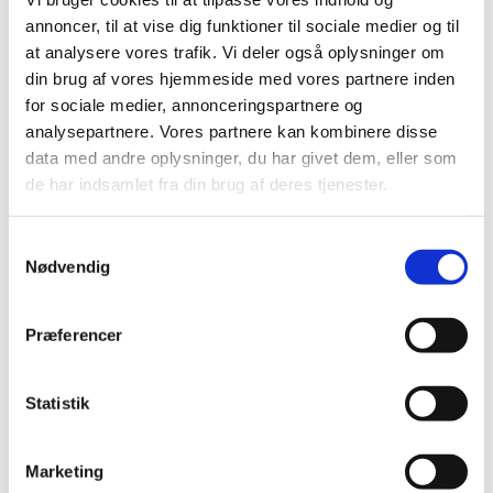
juni (2)
annoncer, til at vise dig funktioner til sociale medier og til
maj (3)
at analysere vores trafik. Vi deler også oplysninger om
marts (2)
din brug af vores hjemmeside med vores partnere inden
februar (2)
for sociale medier, annonceringspartnere og
januar (2)
analysepartnere. Vores partnere kan kombinere disse
data med andre oplysninger, du har givet dem, eller som
2023 (18)
de har indsamlet fra din brug af deres tjenester.
2022 (10)
2021 (32)
Samtykkevalg
2020 (13)
Nødvendig
2019 (41)
2018 (46)
Præferencer
2017 (36)
2016 (48)
Statistik
2015 (31)
2014 (44)
2013 (45)
Marketing