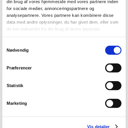
Alle (514)
din brug af vores hjemmeside med vores partnere inden
for sociale medier, annonceringspartnere og
TID
analysepartnere. Vores partnere kan kombinere disse
2026 (22)
data med andre oplysninger, du har givet dem, eller som
2025 (13)
de har indsamlet fra din brug af deres tjenester.
2024 (15)
2023 (18)
Samtykkevalg
Nødvendig
2022 (10)
2021 (32)
december (2)
Præferencer
november (4)
oktober (4)
Statistik
september (2)
august (2)
juli (3)
Marketing
juni (1)
maj (7)
april (2)
Vis detaljer