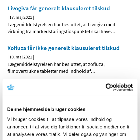
Livogiva får generelt klausuleret tilskud
|
17. maj 2021
|
Lægemiddelstyrelsen har besluttet, at Livogiva med
virkning fra markedsføringstidspunktet skal have
…
Xofluza får ikke generelt klausuleret tilskud
|
10. maj 2021
|
Lægemiddelstyrelsen har besluttet, at Xofluza,
filmovertrukne tabletter med indhold af
…
Medicintilskudsnævnet har modtaget 10 nye
høringssvar om tilskudsstatus for insuliner
|
3. maj 2021
|
Denne hjemmeside bruger cookies
Medicintilskudsnævnets 2. forslag til fremtidig
tilskudsstatus for insuliner har været i høring med frist
…
Vi bruger cookies til at tilpasse vores indhold og
annoncer, til at vise dig funktioner til sociale medier og til
at analysere vores trafik. Vi deler også oplysninger om