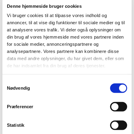
december (2)
Denne hjemmeside bruger cookies
november (4)
Vi bruger cookies til at tilpasse vores indhold og
oktober (4)
annoncer, til at vise dig funktioner til sociale medier og til
september (2)
at analysere vores trafik. Vi deler også oplysninger om
august (2)
din brug af vores hjemmeside med vores partnere inden
for sociale medier, annonceringspartnere og
juli (3)
analysepartnere. Vores partnere kan kombinere disse
juni (1)
data med andre oplysninger, du har givet dem, eller som
maj (7)
de har indsamlet fra din brug af deres tjenester.
april (2)
marts (2)
Samtykkevalg
februar (2)
Nødvendig
januar (1)
2020 (13)
Præferencer
2019 (41)
2018 (46)
2017 (36)
Statistik
2016 (48)