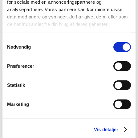
2016 (48)
for sociale medier, annonceringspartnere og
analysepartnere. Vores partnere kan kombinere disse
2015 (31)
data med andre oplysninger, du har givet dem, eller som
2014 (44)
de har indsamlet fra din brug af deres tjenester.
2013 (45)
2012 (44)
Samtykkevalg
2011 (13)
Nødvendig
2010 (7)
2009 (14)
Præferencer
2008 (8)
2007 (3)
Statistik
2006 (9)
december (1)
november (3)
Marketing
oktober (1)
september (1)
juli (2)
Vis detaljer
marts (1)