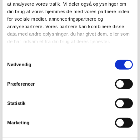
at analysere vores trafik. Vi deler også oplysninger om
2014 (44)
din brug af vores hjemmeside med vores partnere inden
2013 (45)
for sociale medier, annonceringspartnere og
2012 (44)
analysepartnere. Vores partnere kan kombinere disse
december (2)
data med andre oplysninger, du har givet dem, eller som
november (6)
de har indsamlet fra din brug af deres tjenester.
oktober (4)
september (7)
Samtykkevalg
august (1)
Nødvendig
juli (5)
juni (3)
Præferencer
maj (1)
april (3)
marts (3)
Statistik
februar (3)
januar (6)
Marketing
2011 (13)
2010 (7)