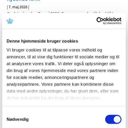
|
7. maj 2026
|
Opdatering den 7. maj 2026: Fremover er der tilskud til tre
smertestillende NSAID-lægemidler i flydende form,
…
Alle (514)
Denne hjemmeside bruger cookies
TID
Vi bruger cookies til at tilpasse vores indhold og
annoncer, til at vise dig funktioner til sociale medier og til
2026 (22)
at analysere vores trafik. Vi deler også oplysninger om
august (1)
din brug af vores hjemmeside med vores partnere inden
juli (3)
for sociale medier, annonceringspartnere og
juni (1)
analysepartnere. Vores partnere kan kombinere disse
maj (4)
data med andre oplysninger, du har givet dem, eller som
april (3)
de har indsamlet fra din brug af deres tjenester.
marts (5)
februar (1)
Samtykkevalg
januar (4)
Nødvendig
2025 (13)