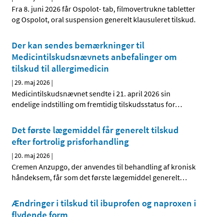
Fra 8. juni 2026 får Ospolot- tab, filmovertrukne tabletter
og Ospolot, oral suspension generelt klausuleret tilskud.
Der kan sendes bemærkninger til
Medicintilskudsnævnets anbefalinger om
tilskud til allergimedicin
|
29. maj 2026
|
Medicintilskudsnævnet sendte i 21. april 2026 sin
endelige indstilling om fremtidig tilskudsstatus for
…
Det første lægemiddel får generelt tilskud
efter fortrolig prisforhandling
|
20. maj 2026
|
Cremen Anzupgo, der anvendes til behandling af kronisk
håndeksem, får som det første lægemiddel generelt
…
Ændringer i tilskud til ibuprofen og naproxen i
flydende form