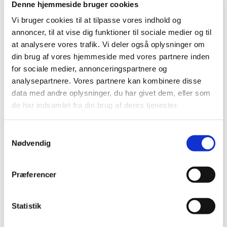
Denne hjemmeside bruger cookies
2019 (41)
Vi bruger cookies til at tilpasse vores indhold og
december (6)
annoncer, til at vise dig funktioner til sociale medier og til
november (5)
at analysere vores trafik. Vi deler også oplysninger om
oktober (7)
din brug af vores hjemmeside med vores partnere inden
september (2)
for sociale medier, annonceringspartnere og
august (3)
analysepartnere. Vores partnere kan kombinere disse
juli (2)
data med andre oplysninger, du har givet dem, eller som
juni (1)
de har indsamlet fra din brug af deres tjenester.
maj (1)
april (2)
Samtykkevalg
Nødvendig
marts (3)
februar (7)
januar (2)
Præferencer
2018 (46)
2017 (36)
Statistik
2016 (48)