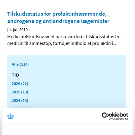
Tilskudsstatus for prolaktinhæmmende,
androgene og antiandrogene lægemidler
|
1. juli 2019
|
Medicintilskudsnævnet har revurderet tilskudsstatus for
medicin til ammestop, forhøjet indhold af prolaktin i
…
Alle (514)
TID
2026 (22)
2025 (13)
2024 (15)
2023 (18)
2022 (10)
2021 (32)
2020 (13)