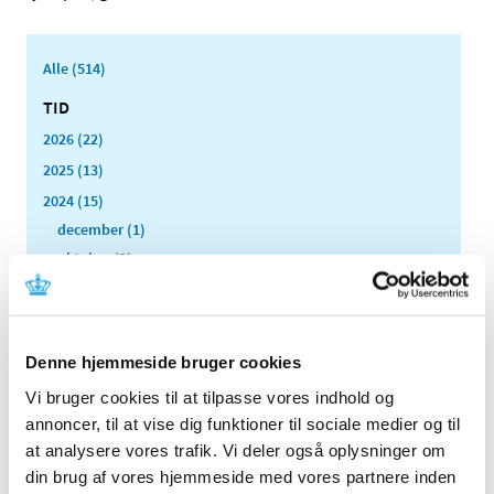
Alle (514)
TID
2026 (22)
2025 (13)
2024 (15)
december (1)
oktober (2)
august (1)
juni (2)
maj (3)
Denne hjemmeside bruger cookies
marts (2)
Vi bruger cookies til at tilpasse vores indhold og
februar (2)
annoncer, til at vise dig funktioner til sociale medier og til
januar (2)
at analysere vores trafik. Vi deler også oplysninger om
2023 (18)
din brug af vores hjemmeside med vores partnere inden
2022 (10)