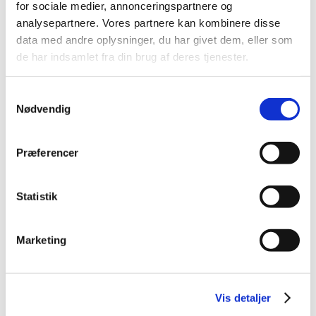
for sociale medier, annonceringspartnere og
2021 (32)
analysepartnere. Vores partnere kan kombinere disse
2020 (13)
data med andre oplysninger, du har givet dem, eller som
de har indsamlet fra din brug af deres tjenester.
2019 (41)
2018 (46)
Samtykkevalg
2017 (36)
Nødvendig
2016 (48)
2015 (31)
Præferencer
2014 (44)
2013 (45)
2012 (44)
Statistik
2011 (13)
2010 (7)
Marketing
2009 (14)
2008 (8)
2007 (3)
Vis detaljer
2006 (9)