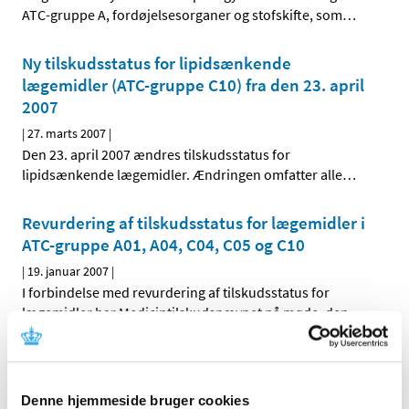
ATC-gruppe A, fordøjelsesorganer og stofskifte, som
…
Ny tilskudsstatus for lipidsænkende
lægemidler (ATC-gruppe C10) fra den 23. april
2007
|
27. marts 2007
|
Den 23. april 2007 ændres tilskudsstatus for
lipidsænkende lægemidler. Ændringen omfatter alle
…
Revurdering af tilskudsstatus for lægemidler i
ATC-gruppe A01, A04, C04, C05 og C10
|
19. januar 2007
|
I forbindelse med revurdering af tilskudsstatus for
lægemidler har Medicintilskudsnævnet på møde, den
…
Alle (514)
Denne hjemmeside bruger cookies
TID