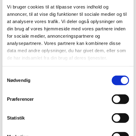
Vi bruger cookies til at tilpasse vores indhold og
2026 (22)
annoncer, til at vise dig funktioner til sociale medier og til
2025 (13)
at analysere vores trafik. Vi deler også oplysninger om
2024 (15)
din brug af vores hjemmeside med vores partnere inden
2023 (18)
for sociale medier, annonceringspartnere og
2022 (10)
analysepartnere. Vores partnere kan kombinere disse
data med andre oplysninger, du har givet dem, eller som
2021 (32)
de har indsamlet fra din brug af deres tjenester.
2020 (13)
2019 (41)
Samtykkevalg
2018 (46)
Nødvendig
2017 (36)
2016 (48)
Præferencer
2015 (31)
2014 (44)
Statistik
2013 (45)
2012 (44)