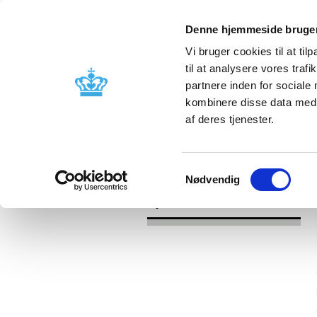
Denne hjemmeside bruger
Vi bruger cookies til at til
til at analysere vores tra
partnere inden for sociale
Godkendelse og
Bivirkninger
kombinere disse data med a
kontrol
produktinfo
af deres tjenester.
/
/
Nyheder
Kategori
Nyheder om 
Samtykkevalg
Nødvendig
Nyheder