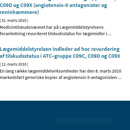
C09D og C09X (angiotensin-II antagonister og
reninhæmmere)
|
31. marts 2010
|
Medicintilskudsnævnet har på Lægemiddelstyrelsens
foranledning revurderet tilskudsstatus for lægemidler i
…
Lægemiddelstyrelsen indleder ad hoc revurdering
af tilskudsstatus i ATC–gruppe C09C, C09D og C09X
|
12. marts 2010
|
En lang række lægemiddelvirksomheder har den 8. marts 2010
markedsført generiske kopier af angiotensin II-antagonisten
…