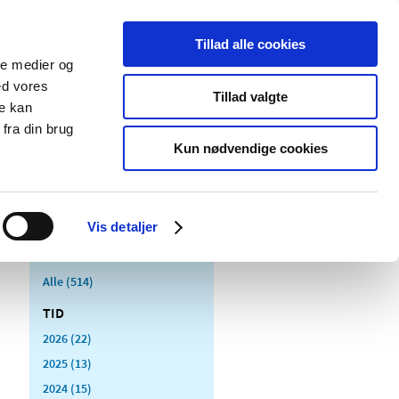
Tillad alle cookies
ale medier og
Udgivelser
Cookies
ed vores
Tillad valgte
re kan
dicinsk
Særlige
fra din brug
styr
produktområder
Kun nødvendige cookies
Vis detaljer
Alle (514)
TID
2026 (22)
2025 (13)
2024 (15)