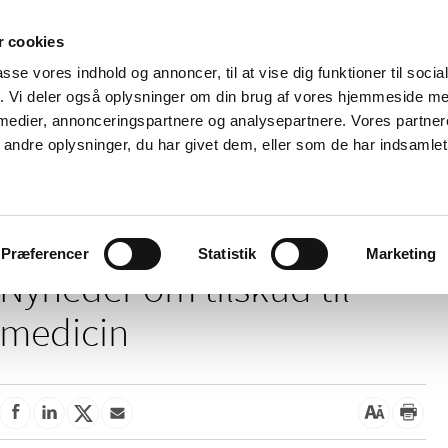
 cookies
passe vores indhold og annoncer, til at vise dig funktioner til soci
Nyheder
Om os
Kontakt
fik. Vi deler også oplysninger om din brug af vores hjemmeside m
 medier, annonceringspartnere og analysepartnere. Vores partne
 og
Tilskud og
Apoteker og salg af
Me
ndre oplysninger, du har givet dem, eller som de har indsamlet 
rmation
priser
medicin
ud
/
Tilskud og priser
Tilskud til medicin
Præferencer
Statistik
Marketing
Nyheder om tilskud til
medicin