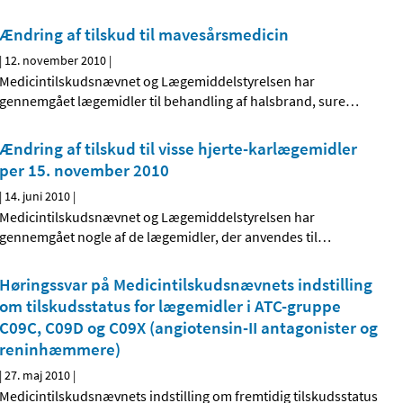
Ændring af tilskud til mavesårsmedicin
|
12. november 2010
|
Medicintilskudsnævnet og Lægemiddelstyrelsen har
gennemgået lægemidler til behandling af halsbrand, sure
…
Ændring af tilskud til visse hjerte-karlægemidler
per 15. november 2010
|
14. juni 2010
|
Medicintilskudsnævnet og Lægemiddelstyrelsen har
gennemgået nogle af de lægemidler, der anvendes til
…
Høringssvar på Medicintilskudsnævnets indstilling
om tilskudsstatus for lægemidler i ATC-gruppe
C09C, C09D og C09X (angiotensin-II antagonister og
reninhæmmere)
|
27. maj 2010
|
Medicintilskudsnævnets indstilling om fremtidig tilskudsstatus