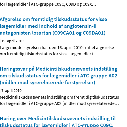
for lægemidler i ATC-gruppe C09C, C09D og C09X
…
Afgørelse om fremtidig tilskudsstatus for visse
lægemidler med indhold af angiotensin-II
antagonisten losartan (C09CA01 og C09DA01)
|
19. april 2010
|
Lægemiddelstyrelsen har den 16. april 2010 truffet afgørelse
om fremtidig tilskudsstatus for visse lægemidler i
…
Høringssvar på Medicintilskudsnævnets indstilling
om tilskudsstatus for lægemidler i ATC-gruppe A02
(midler mod syrerelaterede forstyrrelser)
|
7. april 2010
|
Medicintilskudsnævnets indstilling om fremtidig tilskudsstatus
for lægemidler i ATC-gruppe A02 (midler mod syrerelaterede
…
Høring over Medicintilskudsnævnets indstilling til
tilskudsstatus for lægemidler i ATC-gruppe C09C,