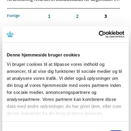
Forrige
1
2
3
Alle (514)
TID
Denne hjemmeside bruger cookies
2026 (22)
2025 (13)
Vi bruger cookies til at tilpasse vores indhold og
annoncer, til at vise dig funktioner til sociale medier og til
2024 (15)
at analysere vores trafik. Vi deler også oplysninger om
2023 (18)
din brug af vores hjemmeside med vores partnere inden
2022 (10)
for sociale medier, annonceringspartnere og
2021 (32)
analysepartnere. Vores partnere kan kombinere disse
2020 (13)
data med andre oplysninger, du har givet dem, eller som
2019 (41)
de har indsamlet fra din brug af deres tjenester.
2018 (46)
2017 (36)
Samtykkevalg