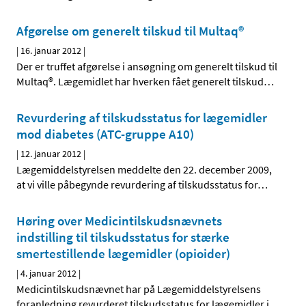
Afgørelse om generelt tilskud til Multaq®
|
16. januar 2012
|
Der er truffet afgørelse i ansøgning om generelt tilskud til
Multaq®. Lægemidlet har hverken fået generelt tilskud
…
Revurdering af tilskudsstatus for lægemidler
mod diabetes (ATC-gruppe A10)
|
12. januar 2012
|
Lægemiddelstyrelsen meddelte den 22. december 2009,
at vi ville påbegynde revurdering af tilskudsstatus for
…
Høring over Medicintilskudsnævnets
indstilling til tilskudsstatus for stærke
smertestillende lægemidler (opioider)
|
4. januar 2012
|
Medicintilskudsnævnet har på Lægemiddelstyrelsens
foranledning revurderet tilskudsstatus for lægemidler i
…