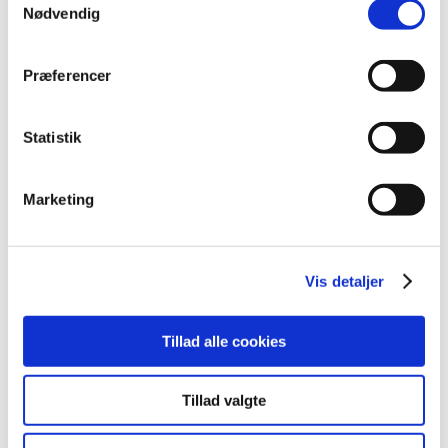
Nødvendig
2016 (48)
2015 (31)
Præferencer
2014 (44)
2013 (45)
2012 (44)
Statistik
december (2)
november (6)
Marketing
oktober (4)
september (7)
august (1)
Vis detaljer
juli (5)
juni (3)
maj (1)
Tillad alle cookies
april (3)
marts (3)
Tillad valgte
februar (3)
januar (6)