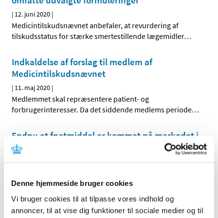
omfatte udvalgte formuleringer
|
12. juni 2020
|
Medicintilskudsnævnet anbefaler, at revurdering af
tilskudsstatus for stærke smertestillende lægemidler
…
Indkaldelse af forslag til medlem af
Medicintilskudsnævnet
|
11. maj 2020
|
Medlemmet skal repræsentere patient- og
forbrugerinteresser. Da det siddende medlems periode
…
Endnu et fnatmiddel er kommet på markedet i
Danmark
|
4. maj 2020
|
Fnatmidlet Scatol-tabletter med indholdsstoffet
ivermectin kan fra i dag købes på danske apoteker med
…
Denne hjemmeside bruger cookies
Vi bruger cookies til at tilpasse vores indhold og
Pravafenix får ikke generelt klausuleret
annoncer, til at vise dig funktioner til sociale medier og til