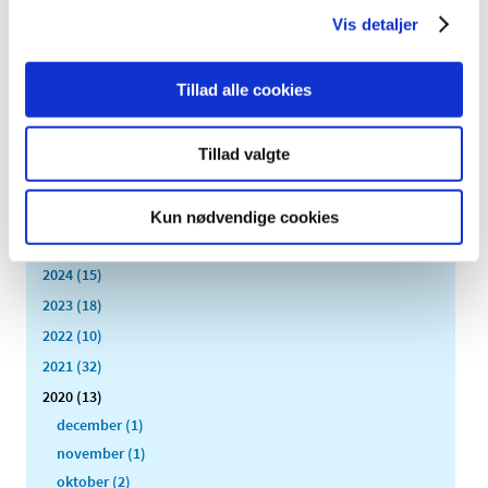
|
16. januar 2020
|
Vis detaljer
Med virkning fra den 27. januar 2020 får noget medicin
mod knogleskørhed generelt eller generelt klausuleret
…
Tillad alle cookies
Alle (514)
Tillad valgte
TID
2026 (22)
Kun nødvendige cookies
2025 (13)
2024 (15)
2023 (18)
2022 (10)
2021 (32)
2020 (13)
december (1)
november (1)
oktober (2)