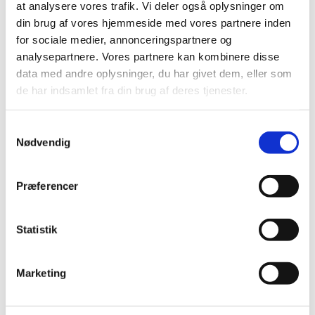
tilskud
at analysere vores trafik. Vi deler også oplysninger om
din brug af vores hjemmeside med vores partnere inden
|
13. marts 2020
|
for sociale medier, annonceringspartnere og
Lægemiddelstyrelsen har besluttet, at Pravafenix med
indhold af pravastatin og fenofibrat ikke skal have
…
analysepartnere. Vores partnere kan kombinere disse
data med andre oplysninger, du har givet dem, eller som
de har indsamlet fra din brug af deres tjenester.
Intrarosa får ikke generelt eller generelt
klausuleret tilskud
Samtykkevalg
|
21. februar 2020
|
Nødvendig
Lægemiddelstyrelsen har besluttet, at Intrarosa med
indhold af prasteron ikke skal have generelt eller
…
Præferencer
Eletriptan til behandling af migræneanfald får
generelt tilskud
Statistik
|
16. januar 2020
|
Eletriptan får generelt tilskud fra den 27. januar 2020
Marketing
Medicin til behandling af knogleskørhed
ændrer tilskud