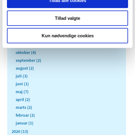
Tillad alle cookies
2024 (15)
2023 (18)
Tillad valgte
2022 (10)
2021 (32)
Kun nødvendige cookies
december (2)
november (4)
oktober (4)
september (2)
august (2)
juli (3)
juni (1)
maj (7)
april (2)
marts (2)
februar (2)
januar (1)
2020 (13)