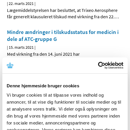
|
22. marts 2021
|
Lægemiddelstyrelsen har besluttet, at Trixeo Aerosphere
får generelt klausuleret tilskud med virkning fra den 22.
…
Mindre ændringer i tilskudsstatus for medicin i
dele af ATC-gruppe G
|
15. marts 2021
|
Med virkning fra den 14. juni 2021 har
Lægemiddelstyrelsen truffet afgørelse om fremtidig
…
Forxiga 10 mg bevarer generelt tilskud
|
25. februar 2021
|
Denne hjemmeside bruger cookies
Lægemiddelstyrelsen har besluttet, at Forxiga 10 mg
Vi bruger cookies til at tilpasse vores indhold og
bevarer generelt tilskud efter indikationsudvidelsen ”
…
annoncer, til at vise dig funktioner til sociale medier og til
at analysere vores trafik. Vi deler også oplysninger om
Høring over Medicintilskudsnævnets nye
din brug af vores hjemmeside med vores partnere inden
forslag til tilskudsstatus for insuliner
for sociale medier, annonceringspartnere og
|
3. februar 2021
|
analysepartnere. Vores partnere kan kombinere disse