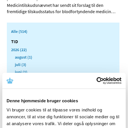
Medicintilskudsnævnet har sendt sit forslag til den
fremtidige tilskudsstatus for blodfortyndende medicin
…
Alle (514)
TID
2026 (22)
august (1)
juli (3)
juni (1)
maj (4)
april (3)
marts (5)
Denne hjemmeside bruger cookies
februar (1)
januar (4)
Vi bruger cookies til at tilpasse vores indhold og
annoncer, til at vise dig funktioner til sociale medier og til
2025 (13)
at analysere vores trafik. Vi deler også oplysninger om
2024 (15)