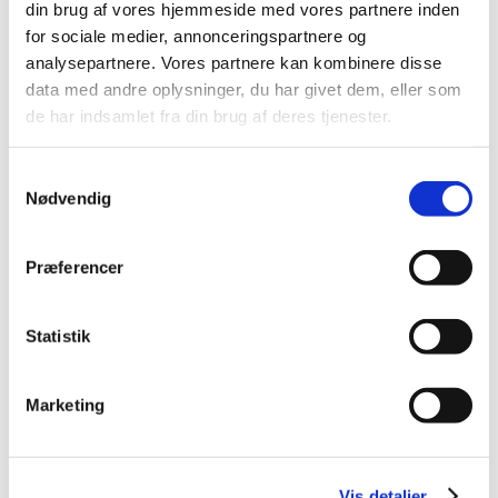
din brug af vores hjemmeside med vores partnere inden
2023 (18)
for sociale medier, annonceringspartnere og
2022 (10)
analysepartnere. Vores partnere kan kombinere disse
2021 (32)
data med andre oplysninger, du har givet dem, eller som
2020 (13)
de har indsamlet fra din brug af deres tjenester.
2019 (41)
2018 (46)
Samtykkevalg
Nødvendig
2017 (36)
2016 (48)
Præferencer
2015 (31)
2014 (44)
2013 (45)
Statistik
2012 (44)
2011 (13)
Marketing
2010 (7)
2009 (14)
2008 (8)
Vis detaljer