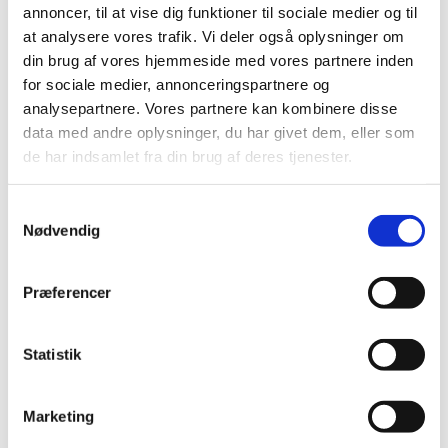
annoncer, til at vise dig funktioner til sociale medier og til
juli (3)
at analysere vores trafik. Vi deler også oplysninger om
juni (1)
din brug af vores hjemmeside med vores partnere inden
maj (7)
for sociale medier, annonceringspartnere og
april (2)
analysepartnere. Vores partnere kan kombinere disse
marts (2)
data med andre oplysninger, du har givet dem, eller som
februar (2)
de har indsamlet fra din brug af deres tjenester.
januar (1)
2020 (13)
Samtykkevalg
Nødvendig
2019 (41)
2018 (46)
2017 (36)
Præferencer
2016 (48)
2015 (31)
Statistik
2014 (44)
2013 (45)
Marketing
2012 (44)