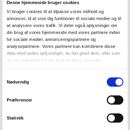
Denne hjemmeside bruger cookies
november (4)
Vi bruger cookies til at tilpasse vores indhold og
oktober (4)
annoncer, til at vise dig funktioner til sociale medier og til
september (2)
at analysere vores trafik. Vi deler også oplysninger om
august (2)
din brug af vores hjemmeside med vores partnere inden
juli (3)
for sociale medier, annonceringspartnere og
juni (1)
analysepartnere. Vores partnere kan kombinere disse
maj (7)
data med andre oplysninger, du har givet dem, eller som
april (2)
de har indsamlet fra din brug af deres tjenester.
marts (2)
februar (2)
Samtykkevalg
januar (1)
Nødvendig
2020 (13)
2019 (41)
Præferencer
2018 (46)
2017 (36)
Statistik
2016 (48)