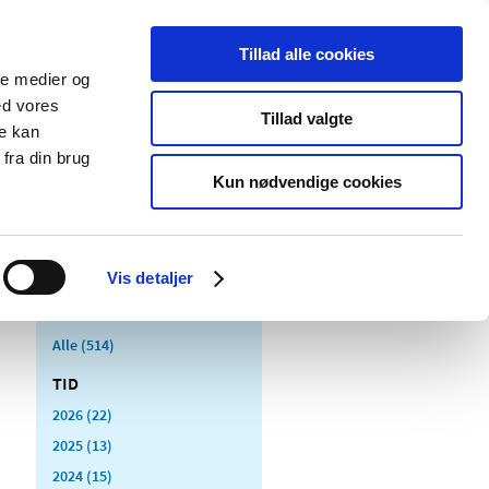
Tillad alle cookies
ale medier og
Udgivelser
Cookies
ed vores
Tillad valgte
re kan
dicinsk
Særlige
fra din brug
styr
produktområder
Kun nødvendige cookies
Vis detaljer
Alle (514)
TID
2026 (22)
2025 (13)
2024 (15)