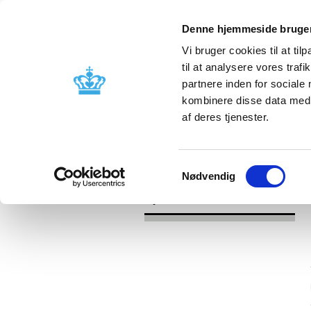
Denne hjemmeside bruger
Vi bruger cookies til at til
til at analysere vores tra
partnere inden for sociale
Godkendelse og
Bivirkninger
kombinere disse data med a
kontrol
produktinfo
af deres tjenester.
/
/
Nyheder
Kategori
Nyheder om 
Samtykkevalg
Nødvendig
Nyheder