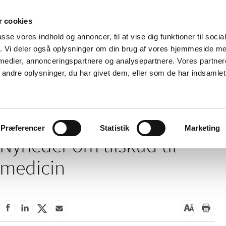
 cookies
passe vores indhold og annoncer, til at vise dig funktioner til soci
Nyheder
Om os
Kontakt
fik. Vi deler også oplysninger om din brug af vores hjemmeside m
 medier, annonceringspartnere og analysepartnere. Vores partne
 og
Tilskud og
Apoteker og salg af
Me
ndre oplysninger, du har givet dem, eller som de har indsamlet 
rmation
priser
medicin
ud
/
Tilskud og priser
Tilskud til medicin
Præferencer
Statistik
Marketing
Nyheder om tilskud til
medicin