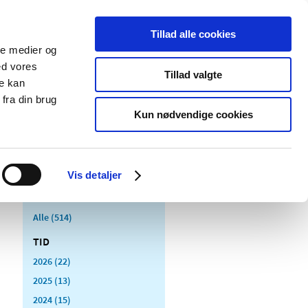
Tillad alle cookies
ale medier og
Udgivelser
Cookies
ed vores
Tillad valgte
re kan
dicinsk
Særlige
fra din brug
styr
produktområder
Kun nødvendige cookies
Vis detaljer
Alle (514)
TID
2026 (22)
2025 (13)
2024 (15)