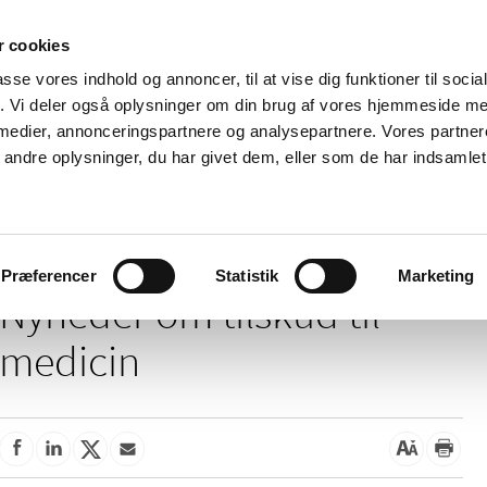
 cookies
passe vores indhold og annoncer, til at vise dig funktioner til soci
Nyheder
Om os
Kontakt
fik. Vi deler også oplysninger om din brug af vores hjemmeside m
 medier, annonceringspartnere og analysepartnere. Vores partne
 og
Tilskud og
Apoteker og salg af
Me
ndre oplysninger, du har givet dem, eller som de har indsamlet 
rmation
priser
medicin
ud
/
Tilskud og priser
Tilskud til medicin
Præferencer
Statistik
Marketing
Nyheder om tilskud til
medicin