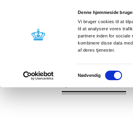
Denne hjemmeside bruger
Vi bruger cookies til at til
til at analysere vores tra
partnere inden for sociale
Godkendelse og
Bivirkninger
kombinere disse data med a
kontrol
produktinfo
af deres tjenester.
/
/
Nyheder
Kategori
Nyheder om 
Samtykkevalg
Nødvendig
Nyheder