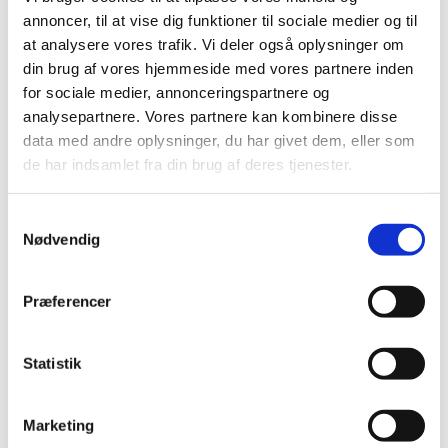
2023 (18)
annoncer, til at vise dig funktioner til sociale medier og til
2022 (10)
at analysere vores trafik. Vi deler også oplysninger om
2021 (32)
din brug af vores hjemmeside med vores partnere inden
for sociale medier, annonceringspartnere og
2020 (13)
analysepartnere. Vores partnere kan kombinere disse
2019 (41)
data med andre oplysninger, du har givet dem, eller som
2018 (46)
de har indsamlet fra din brug af deres tjenester.
2017 (36)
2016 (48)
Samtykkevalg
2015 (31)
Nødvendig
2014 (44)
2013 (45)
Præferencer
2012 (44)
2011 (13)
Statistik
2010 (7)
november (1)
juni (1)
Marketing