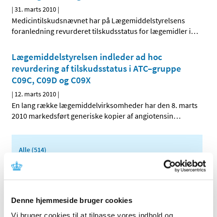
|
31. marts 2010
|
Medicintilskudsnævnet har på Lægemiddelstyrelsens
foranledning revurderet tilskudsstatus for lægemidler i
…
Lægemiddelstyrelsen indleder ad hoc
revurdering af tilskudsstatus i ATC–gruppe
C09C, C09D og C09X
|
12. marts 2010
|
En lang række lægemiddelvirksomheder har den 8. marts
2010 markedsført generiske kopier af angiotensin
…
Alle (514)
TID
2026 (22)
2025 (13)
Denne hjemmeside bruger cookies
2024 (15)
Vi bruger cookies til at tilpasse vores indhold og