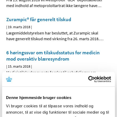
med indhold af metoprololtartrat ikke længere have
…
Zurampic® får generelt tilskud
|
19. marts 2018
|
Lægemiddelstyrelsen har besluttet, at Zurampic skal
have generelt tilskud med virkning fra 26. marts 2018.
…
6 høringssvar om tilskudsstatus for medicin
mod overaktiv blæresyndrom
|
15. marts 2018
|
Medicintilskudsnævnets forslag til anbefalinger om
fremtidig tilskudsstatus for medicin til behandling af
…
Softacort® får generelt tilskud
Denne hjemmeside bruger cookies
|
6. marts 2018
|
Lægemiddelstyrelsen har besluttet, at Softacort skal have
Vi bruger cookies til at tilpasse vores indhold og
generelt tilskud. Softacort indeholder
…
annoncer, til at vise dig funktioner til sociale medier og til