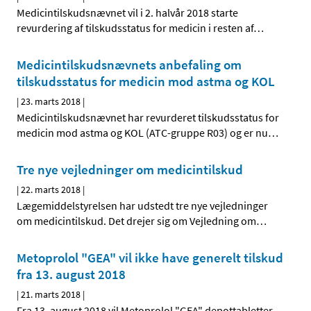
Medicintilskudsnævnet vil i 2. halvår 2018 starte
revurdering af tilskudsstatus for medicin i resten af
…
Medicintilskudsnævnets anbefaling om
tilskudsstatus for medicin mod astma og KOL
|
23. marts 2018
|
Medicintilskudsnævnet har revurderet tilskudsstatus for
medicin mod astma og KOL (ATC-gruppe R03) og er nu
…
Tre nye vejledninger om medicintilskud
|
22. marts 2018
|
Lægemiddelstyrelsen har udstedt tre nye vejledninger
om medicintilskud. Det drejer sig om Vejledning om
…
Metoprolol "GEA" vil ikke have generelt tilskud
fra 13. august 2018
|
21. marts 2018
|
Fra 13. august 2018 vil Metoprolol "GEA" depottabletter