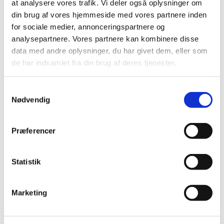
at analysere vores trafik. Vi deler også oplysninger om
din brug af vores hjemmeside med vores partnere inden
Alle (513)
for sociale medier, annonceringspartnere og
analysepartnere. Vores partnere kan kombinere disse
TID
data med andre oplysninger, du har givet dem, eller som
2026 (21)
de har indsamlet fra din brug af deres tjenester.
2025 (13)
2024 (15)
Samtykkevalg
2023 (18)
Nødvendig
2022 (10)
2021 (32)
Præferencer
2020 (13)
2019 (41)
Statistik
2018 (46)
december (5)
Marketing
november (1)
oktober (5)
september (5)