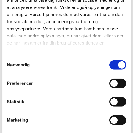
oktober (5)
at analysere vores trafik. Vi deler også oplysninger om
september (5)
din brug af vores hjemmeside med vores partnere inden
august (1)
for sociale medier, annonceringspartnere og
juli (4)
analysepartnere. Vores partnere kan kombinere disse
juni (4)
data med andre oplysninger, du har givet dem, eller som
maj (4)
de har indsamlet fra din brug af deres tjenester.
april (5)
marts (7)
Samtykkevalg
februar (2)
Nødvendig
januar (3)
2017 (36)
Præferencer
2016 (48)
2015 (31)
Statistik
2014 (44)
2013 (45)
Marketing
2012 (44)
2011 (13)