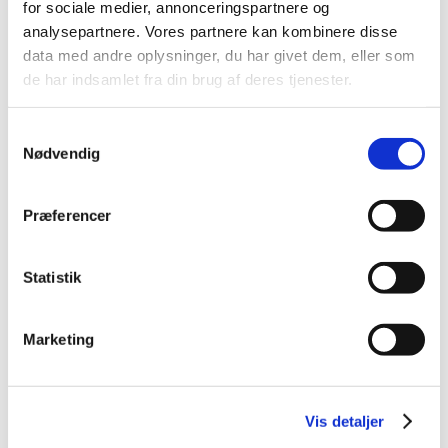
for sociale medier, annonceringspartnere og
2021 (32)
analysepartnere. Vores partnere kan kombinere disse
2020 (13)
data med andre oplysninger, du har givet dem, eller som
de har indsamlet fra din brug af deres tjenester.
2019 (41)
2018 (46)
Samtykkevalg
2017 (36)
Nødvendig
2016 (48)
2015 (31)
Præferencer
2014 (44)
2013 (45)
2012 (44)
Statistik
2011 (13)
2010 (7)
Marketing
2009 (14)
2008 (8)
2007 (3)
Vis detaljer
2006 (9)