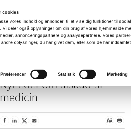
 cookies
passe vores indhold og annoncer, til at vise dig funktioner til soci
Nyheder
Om os
Kontakt
fik. Vi deler også oplysninger om din brug af vores hjemmeside m
 medier, annonceringspartnere og analysepartnere. Vores partne
 og
Tilskud og
Apoteker og salg af
Me
ndre oplysninger, du har givet dem, eller som de har indsamlet 
rmation
priser
medicin
ud
/
Tilskud og priser
Tilskud til medicin
Præferencer
Statistik
Marketing
Nyheder om tilskud til
medicin