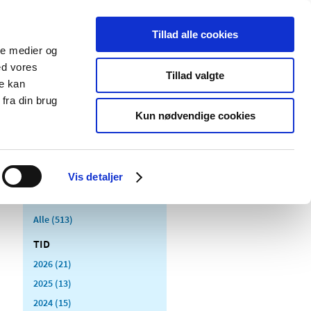
Tillad alle cookies
ale medier og
Udgivelser
Cookies
ed vores
Tillad valgte
re kan
dicinsk
Særlige
fra din brug
styr
produktområder
Kun nødvendige cookies
Vis detaljer
Alle (513)
TID
2026 (21)
2025 (13)
2024 (15)