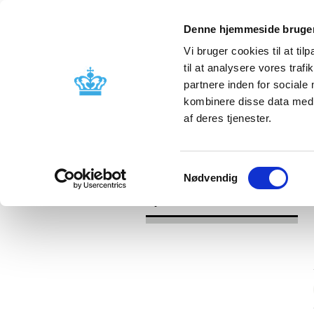
Denne hjemmeside bruger
Vi bruger cookies til at til
til at analysere vores tra
partnere inden for sociale
Godkendelse og
Bivirkninger
kombinere disse data med a
kontrol
produktinfo
af deres tjenester.
/
/
Nyheder
Kategori
Nyheder om 
Samtykkevalg
Nødvendig
Nyheder