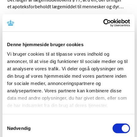
et apoteksforbeholdt lægemiddel til mennesker og dyr
…
Alle (513)
TID
Denne hjemmeside bruger cookies
2026 (21)
Vi bruger cookies til at tilpasse vores indhold og
2025 (13)
annoncer, til at vise dig funktioner til sociale medier og til
2024 (15)
at analysere vores trafik. Vi deler også oplysninger om
2023 (18)
din brug af vores hjemmeside med vores partnere inden
december (3)
for sociale medier, annonceringspartnere og
november (1)
analysepartnere. Vores partnere kan kombinere disse
oktober (3)
data med andre oplysninger, du har givet dem, eller som
september (1)
de har indsamlet fra din brug af deres tjenester.
august (4)
juni (1)
Samtykkevalg
Nødvendig
maj (1)
april (2)