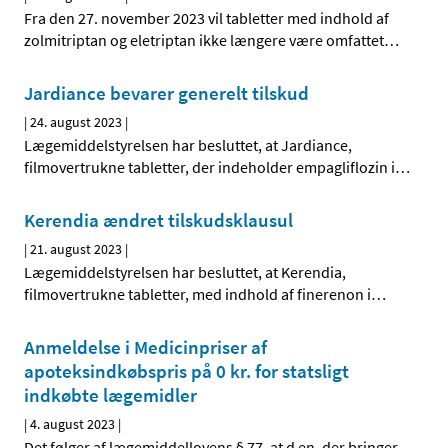
Fra den 27. november 2023 vil tabletter med indhold af
zolmitriptan og eletriptan ikke længere være omfattet
…
Jardiance bevarer generelt tilskud
|
24. august 2023
|
Lægemiddelstyrelsen har besluttet, at Jardiance,
filmovertrukne tabletter, der indeholder empagliflozin i
…
Kerendia ændret tilskudsklausul
|
21. august 2023
|
Lægemiddelstyrelsen har besluttet, at Kerendia,
filmovertrukne tabletter, med indhold af finerenon i
…
Anmeldelse i Medicinpriser af
apoteksindkøbspris på 0 kr. for statsligt
indkøbte lægemidler
|
4. august 2023
|
Det følger af lægemiddellovens § 77, at d en, der bringer