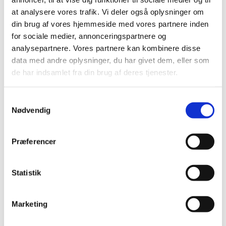
marts (2)
at analysere vores trafik. Vi deler også oplysninger om
februar (2)
din brug af vores hjemmeside med vores partnere inden
januar (2)
for sociale medier, annonceringspartnere og
analysepartnere. Vores partnere kan kombinere disse
2023 (18)
data med andre oplysninger, du har givet dem, eller som
2022 (10)
de har indsamlet fra din brug af deres tjenester.
2021 (32)
2020 (13)
Samtykkevalg
2019 (41)
Nødvendig
2018 (46)
2017 (36)
Præferencer
2016 (48)
2015 (31)
Statistik
2014 (44)
2013 (45)
Marketing
2012 (44)
2011 (13)