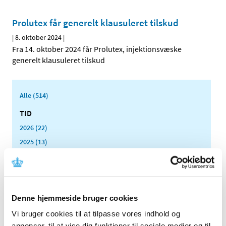
Prolutex får generelt klausuleret tilskud
|
8. oktober 2024
|
Fra 14. oktober 2024 får Prolutex, injektionsvæske
generelt klausuleret tilskud
Alle (514)
TID
2026 (22)
2025 (13)
2024 (15)
december (1)
oktober (2)
august (1)
Denne hjemmeside bruger cookies
juni (2)
Vi bruger cookies til at tilpasse vores indhold og
maj (3)
annoncer, til at vise dig funktioner til sociale medier og til