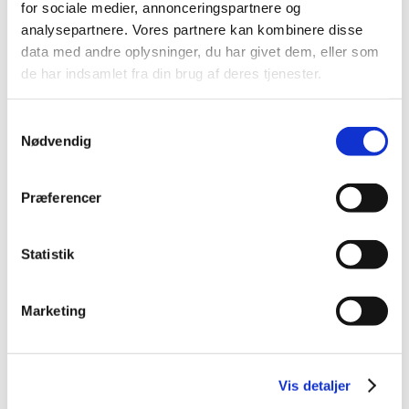
for sociale medier, annonceringspartnere og
2021 (32)
analysepartnere. Vores partnere kan kombinere disse
2020 (13)
data med andre oplysninger, du har givet dem, eller som
de har indsamlet fra din brug af deres tjenester.
2019 (41)
2018 (46)
Samtykkevalg
2017 (36)
Nødvendig
2016 (48)
2015 (31)
Præferencer
2014 (44)
2013 (45)
2012 (44)
Statistik
2011 (13)
2010 (7)
Marketing
2009 (14)
2008 (8)
2007 (3)
Vis detaljer
2006 (9)