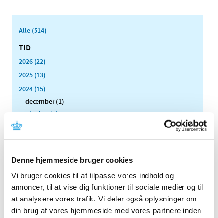
Alle (514)
TID
2026 (22)
2025 (13)
2024 (15)
december (1)
oktober (2)
august (1)
juni (2)
maj (3)
Denne hjemmeside bruger cookies
marts (2)
Vi bruger cookies til at tilpasse vores indhold og
februar (2)
annoncer, til at vise dig funktioner til sociale medier og til
januar (2)
at analysere vores trafik. Vi deler også oplysninger om
2023 (18)
din brug af vores hjemmeside med vores partnere inden
2022 (10)