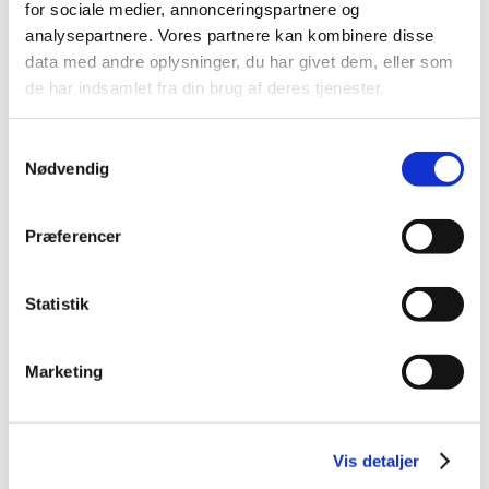
for sociale medier, annonceringspartnere og
2021 (32)
analysepartnere. Vores partnere kan kombinere disse
2020 (13)
data med andre oplysninger, du har givet dem, eller som
de har indsamlet fra din brug af deres tjenester.
2019 (41)
2018 (46)
Samtykkevalg
2017 (36)
Nødvendig
2016 (48)
2015 (31)
Præferencer
2014 (44)
2013 (45)
2012 (44)
Statistik
2011 (13)
2010 (7)
Marketing
2009 (14)
2008 (8)
2007 (3)
Vis detaljer
2006 (9)