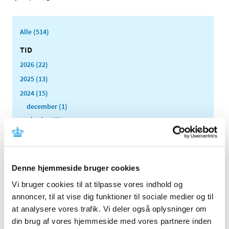
Alle (514)
TID
2026 (22)
2025 (13)
2024 (15)
december (1)
oktober (2)
august (1)
juni (2)
maj (3)
Denne hjemmeside bruger cookies
marts (2)
Vi bruger cookies til at tilpasse vores indhold og
februar (2)
annoncer, til at vise dig funktioner til sociale medier og til
januar (2)
at analysere vores trafik. Vi deler også oplysninger om
2023 (18)
din brug af vores hjemmeside med vores partnere inden
2022 (10)