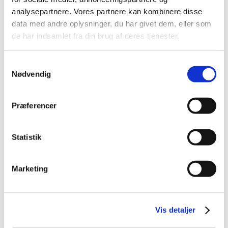
2014 (44)
analysepartnere. Vores partnere kan kombinere disse
2013 (44)
data med andre oplysninger, du har givet dem, eller som
2012 (41)
de har indsamlet fra din brug af deres tjenester.
2011 (13)
Samtykkevalg
2010 (7)
Nødvendig
2009 (13)
2008 (8)
Præferencer
2007 (3)
2006 (9)
2005 (2)
Statistik
november (1)
juni (1)
Marketing
Relateret indhold
Vis detaljer
Generelle tilskud til medicin