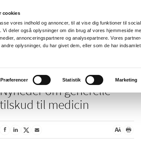
 cookies
passe vores indhold og annoncer, til at vise dig funktioner til soci
Nyheder
Om os
Kontakt
fik. Vi deler også oplysninger om din brug af vores hjemmeside m
 medier, annonceringspartnere og analysepartnere. Vores partne
 og
Tilskud og
Apoteker og salg af
Me
ndre oplysninger, du har givet dem, eller som de har indsamlet 
rmation
priser
medicin
ud
/
/
Tilskud og priser
Tilskud til medicin
Generelle tilskud
Præferencer
Statistik
Marketing
Nyheder om generelle
tilskud til medicin