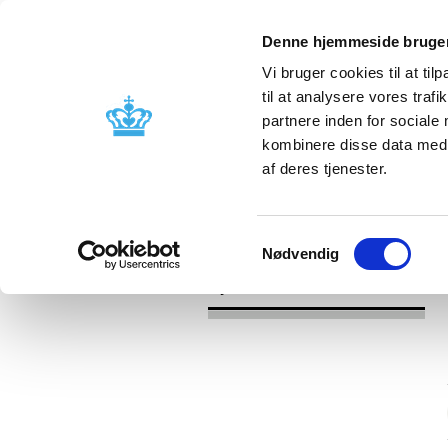
Denne hjemmeside bruger
Vi bruger cookies til at til
til at analysere vores tra
partnere inden for sociale
Godkendelse og
Bivirkninger
kombinere disse data med a
kontrol
produktinfo
af deres tjenester.
/
/
Nyheder
Kategori
Nyheder om 
Samtykkevalg
Nødvendig
Nyheder