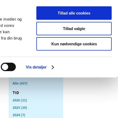
Tillad alle cookies
ale medier og
Udgivelser
Cookies
ed vores
Tillad valgte
re kan
dicinsk
Særlige
fra din brug
styr
produktområder
Kun nødvendige cookies
Vis detaljer
Alle (437)
TID
2026 (11)
2025 (10)
2024 (7)