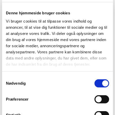
2019 (39)
Denne hjemmeside bruger cookies
2018 (40)
2017 (31)
Vi bruger cookies til at tilpasse vores indhold og
annoncer, til at vise dig funktioner til sociale medier og til
2016 (42)
at analysere vores trafik. Vi deler også oplysninger om
2015 (30)
din brug af vores hjemmeside med vores partnere inden
december (2)
for sociale medier, annonceringspartnere og
november (4)
analysepartnere. Vores partnere kan kombinere disse
oktober (2)
data med andre oplysninger, du har givet dem, eller som
september (3)
de har indsamlet fra din brug af deres tjenester.
august (1)
juni (9)
Samtykkevalg
maj (2)
Nødvendig
marts (2)
februar (2)
Præferencer
januar (3)
2014 (44)