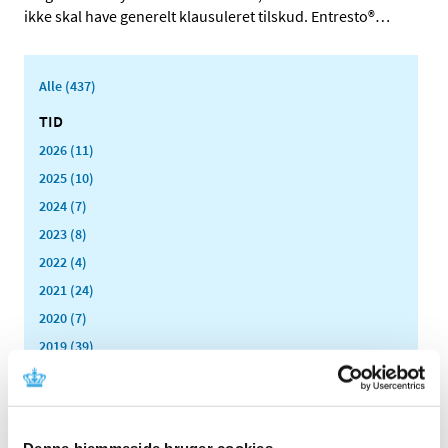
ikke skal have generelt klausuleret tilskud. Entresto®
…
Alle (437)
TID
2026 (11)
2025 (10)
2024 (7)
2023 (8)
2022 (4)
2021 (24)
2020 (7)
2019 (39)
2018 (40)
2017 (31)
december (1)
Denne hjemmeside bruger cookies