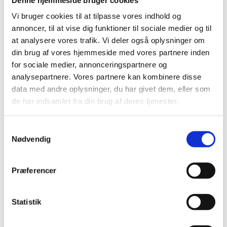
november (6)
Vi bruger cookies til at tilpasse vores indhold og
oktober (3)
annoncer, til at vise dig funktioner til sociale medier og til
september (1)
at analysere vores trafik. Vi deler også oplysninger om
august (2)
din brug af vores hjemmeside med vores partnere inden
juli (1)
for sociale medier, annonceringspartnere og
juni (2)
analysepartnere. Vores partnere kan kombinere disse
maj (3)
data med andre oplysninger, du har givet dem, eller som
marts (1)
de har indsamlet fra din brug af deres tjenester.
februar (3)
januar (8)
Samtykkevalg
2016 (42)
Nødvendig
2015 (30)
2014 (44)
Præferencer
2013 (44)
2012 (41)
Statistik
2011 (13)
2010 (7)