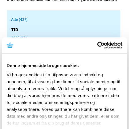
Alle (437)
TID
2026 (11)
2025 (10)
2024 (7)
2023 (8)
Denne hjemmeside bruger cookies
2022 (4)
Vi bruger cookies til at tilpasse vores indhold og
2021 (24)
annoncer, til at vise dig funktioner til sociale medier og til
2020 (7)
at analysere vores trafik. Vi deler også oplysninger om
2019 (39)
din brug af vores hjemmeside med vores partnere inden
2018 (40)
for sociale medier, annonceringspartnere og
analysepartnere. Vores partnere kan kombinere disse
december (4)
data med andre oplysninger, du har givet dem, eller som
november (1)
de har indsamlet fra din brug af deres tjenester.
oktober (4)