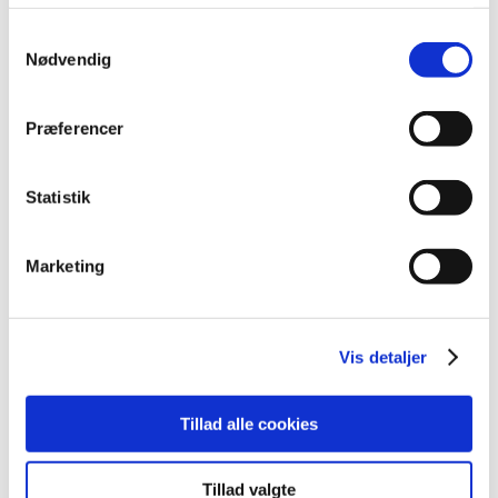
september (5)
Samtykkevalg
august (1)
Nødvendig
juli (4)
juni (4)
maj (4)
Præferencer
april (5)
marts (5)
Statistik
februar (1)
januar (2)
Marketing
2017 (31)
2016 (42)
2015 (30)
Vis detaljer
2014 (44)
2013 (44)
Tillad alle cookies
2012 (41)
2011 (13)
Tillad valgte
2010 (7)