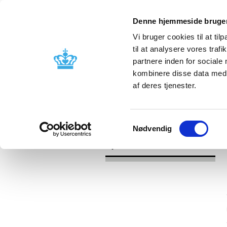
Denne hjemmeside bruger
Vi bruger cookies til at til
til at analysere vores tra
partnere inden for sociale
Godkendelse og
Bivirkninger
kombinere disse data med a
kontrol
produktinfo
af deres tjenester.
/
/
Nyheder
Kategori
Nyheder om 
Samtykkevalg
Nødvendig
Nyheder