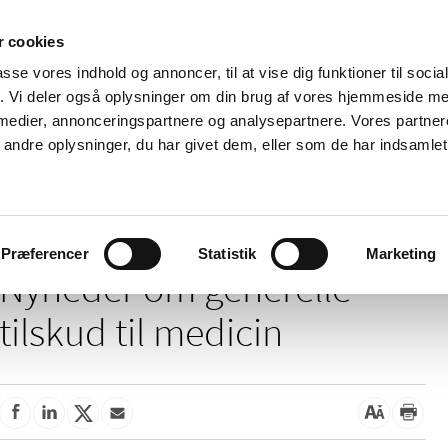
 cookies
passe vores indhold og annoncer, til at vise dig funktioner til soci
Nyheder
Om os
Kontakt
fik. Vi deler også oplysninger om din brug af vores hjemmeside m
 medier, annonceringspartnere og analysepartnere. Vores partne
 og
Tilskud og
Apoteker og salg af
Me
ndre oplysninger, du har givet dem, eller som de har indsamlet 
rmation
priser
medicin
ud
/
/
Tilskud og priser
Tilskud til medicin
Generelle tilskud
Præferencer
Statistik
Marketing
Nyheder om generelle
tilskud til medicin