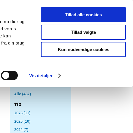
Tillad alle cookies
ale medier og
Udgivelser
Cookies
ed vores
Tillad valgte
re kan
dicinsk
Særlige
fra din brug
styr
produktområder
Kun nødvendige cookies
Vis detaljer
Alle (437)
TID
2026 (11)
2025 (10)
2024 (7)