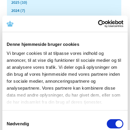
2025 (10)
2024 (7)
2023 (8)
2022 (4)
2021 (24)
2020 (7)
Denne hjemmeside bruger cookies
2019 (39)
Vi bruger cookies til at tilpasse vores indhold og
december (4)
annoncer, til at vise dig funktioner til sociale medier og til
november (5)
at analysere vores trafik. Vi deler også oplysninger om
oktober (7)
din brug af vores hjemmeside med vores partnere inden
for sociale medier, annonceringspartnere og
september (2)
analysepartnere. Vores partnere kan kombinere disse
august (3)
data med andre oplysninger, du har givet dem, eller som
juli (2)
de har indsamlet fra din brug af deres tjenester.
juni (1)
maj (1)
Samtykkevalg
april (2)
Nødvendig
marts (3)