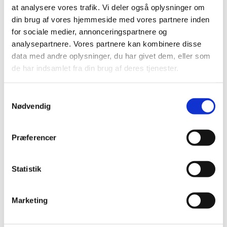
februar (1)
at analysere vores trafik. Vi deler også oplysninger om
januar (2)
din brug af vores hjemmeside med vores partnere inden
2019 (39)
for sociale medier, annonceringspartnere og
2018 (40)
analysepartnere. Vores partnere kan kombinere disse
2017 (31)
data med andre oplysninger, du har givet dem, eller som
de har indsamlet fra din brug af deres tjenester.
2016 (42)
2015 (30)
Samtykkevalg
2014 (44)
Nødvendig
2013 (44)
2012 (41)
Præferencer
2011 (13)
2010 (7)
Statistik
2009 (13)
2008 (8)
2007 (3)
Marketing
2006 (9)
2005 (2)