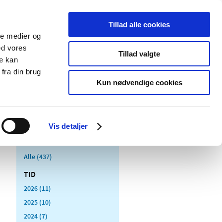
Tillad alle cookies
ale medier og
Udgivelser
Cookies
ed vores
Tillad valgte
re kan
dicinsk
Særlige
fra din brug
styr
produktområder
Kun nødvendige cookies
Vis detaljer
Alle (437)
TID
2026 (11)
2025 (10)
2024 (7)