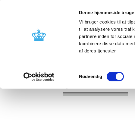
Denne hjemmeside bruger
Vi bruger cookies til at til
til at analysere vores tra
partnere inden for sociale
Godkendelse og
Bivirkninger
kombinere disse data med a
kontrol
produktinfo
af deres tjenester.
/
/
Nyheder
Kategori
Nyheder om 
Samtykkevalg
Nødvendig
Nyheder