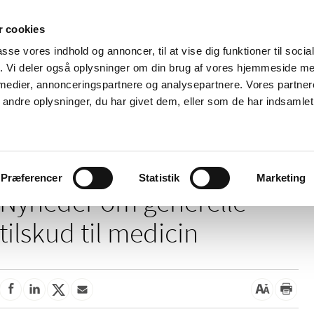
 cookies
passe vores indhold og annoncer, til at vise dig funktioner til soci
Nyheder
Om os
Kontakt
fik. Vi deler også oplysninger om din brug af vores hjemmeside m
 medier, annonceringspartnere og analysepartnere. Vores partne
 og
Tilskud og
Apoteker og salg af
Me
ndre oplysninger, du har givet dem, eller som de har indsamlet 
rmation
priser
medicin
ud
/
/
Tilskud og priser
Tilskud til medicin
Generelle tilskud
Præferencer
Statistik
Marketing
Nyheder om generelle
tilskud til medicin