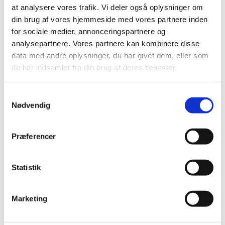
februar (1)
at analysere vores trafik. Vi deler også oplysninger om
januar (2)
din brug af vores hjemmeside med vores partnere inden
2019 (39)
for sociale medier, annonceringspartnere og
2018 (40)
analysepartnere. Vores partnere kan kombinere disse
2017 (31)
data med andre oplysninger, du har givet dem, eller som
de har indsamlet fra din brug af deres tjenester.
2016 (42)
2015 (30)
Samtykkevalg
2014 (44)
Nødvendig
2013 (44)
2012 (41)
Præferencer
2011 (13)
2010 (7)
Statistik
2009 (13)
2008 (8)
2007 (3)
Marketing
2006 (9)
2005 (2)