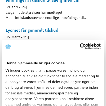
ændringer af tilskud til allergimedicin
|
21. april 2026
|
Lægemiddelstyrelsen har modtaget
Medicintilskudsnævnets endelige anbefalinger til
…
Lyomet får generelt tilskud
|
27. marts 2026
|
Fra 13. april 2026 får Lyomet, depottabletter med
metformin generelt tilskud
Buccolam 2,5 mg får generelt klausuleret
Denne hjemmeside bruger cookies
tilskud
Vi bruger cookies til at tilpasse vores indhold og
|
26. marts 2026
|
annoncer, til at vise dig funktioner til sociale medier og til
Buccolam 2,5 mg får generelt klausuleret tilskud til
at analysere vores trafik. Vi deler også oplysninger om
behandling af langvarige, akutte konvulsive anfald hos
…
din brug af vores hjemmeside med vores partnere inden
for sociale medier, annonceringspartnere og
Høringssvar om tilskudsstatus for lægemidler
analysepartnere. Vores partnere kan kombinere disse
mod allergi
data med andre oplysninger, du har givet dem, eller som