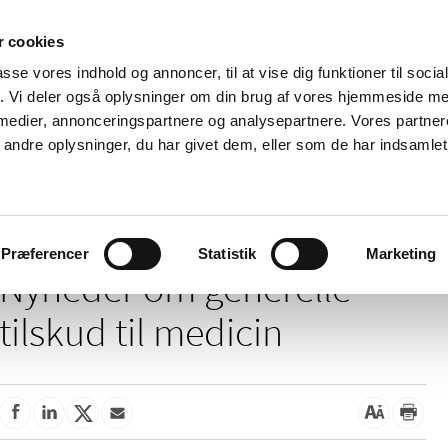
 cookies
passe vores indhold og annoncer, til at vise dig funktioner til soci
Nyheder
Om os
Kontakt
fik. Vi deler også oplysninger om din brug af vores hjemmeside m
 medier, annonceringspartnere og analysepartnere. Vores partne
 og
Tilskud og
Apoteker og salg af
Me
ndre oplysninger, du har givet dem, eller som de har indsamlet 
rmation
priser
medicin
ud
/
/
Tilskud og priser
Tilskud til medicin
Generelle tilskud
Præferencer
Statistik
Marketing
Nyheder om generelle
tilskud til medicin