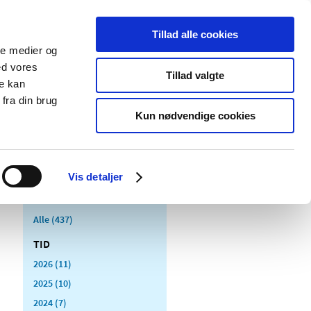
Tillad alle cookies
ale medier og
Udgivelser
Cookies
ed vores
Tillad valgte
re kan
dicinsk
Særlige
fra din brug
styr
produktområder
Kun nødvendige cookies
Vis detaljer
Alle (437)
TID
2026 (11)
2025 (10)
2024 (7)