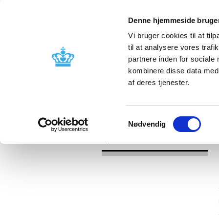
Denne hjemmeside bruger
Vi bruger cookies til at til
til at analysere vores tra
partnere inden for sociale
Godkendelse og
Bivirkninger
kombinere disse data med a
kontrol
produktinfo
af deres tjenester.
/
/
Nyheder
Kategori
Nyheder om 
Samtykkevalg
Nødvendig
Nyheder