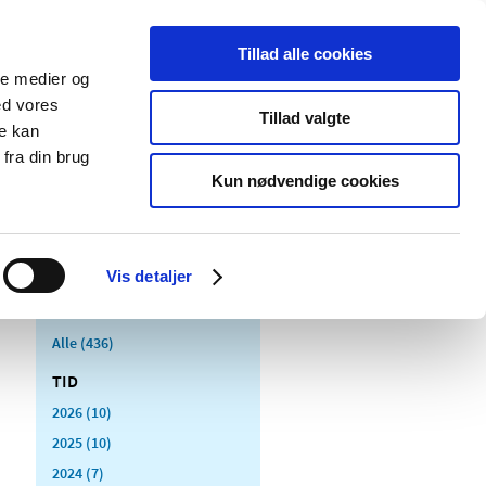
Tillad alle cookies
ale medier og
Udgivelser
Cookies
ed vores
Tillad valgte
re kan
dicinsk
Særlige
fra din brug
styr
produktområder
Kun nødvendige cookies
Vis detaljer
Alle (436)
TID
2026 (10)
2025 (10)
2024 (7)