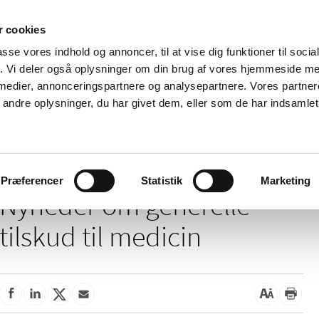
 cookies
passe vores indhold og annoncer, til at vise dig funktioner til soci
Nyheder
Om os
Kontakt
fik. Vi deler også oplysninger om din brug af vores hjemmeside m
 medier, annonceringspartnere og analysepartnere. Vores partne
 og
Tilskud og
Apoteker og salg af
Me
ndre oplysninger, du har givet dem, eller som de har indsamlet 
rmation
priser
medicin
ud
/
/
Tilskud og priser
Tilskud til medicin
Generelle tilskud
Præferencer
Statistik
Marketing
Nyheder om generelle
tilskud til medicin