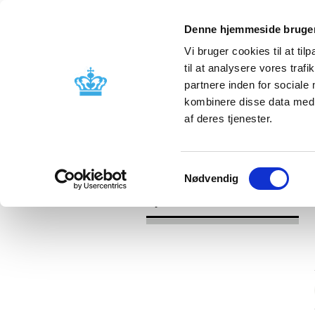
Denne hjemmeside bruger
Vi bruger cookies til at til
til at analysere vores tra
partnere inden for sociale
Godkendelse og
Bivirkninger
kombinere disse data med a
kontrol
produktinfo
af deres tjenester.
/
/
Nyheder
Kategori
Nyheder om 
Samtykkevalg
Nødvendig
Nyheder