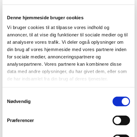
Afgørelse om generelt tilskud til Anoro
Denne hjemmeside bruger cookies
|
6. juni 2014
|
Vi har truffet afgørelse i ansøgning om generelt tilskud til
Vi bruger cookies til at tilpasse vores indhold og
Anoro. Lægemidlet får generelt tilskud.
annoncer, til at vise dig funktioner til sociale medier og til
at analysere vores trafik. Vi deler også oplysninger om
din brug af vores hjemmeside med vores partnere inden
Alle (436)
for sociale medier, annonceringspartnere og
TID
analysepartnere. Vores partnere kan kombinere disse
data med andre oplysninger, du har givet dem, eller som
2026 (10)
de har indsamlet fra din brug af deres tjenester.
2025 (10)
2024 (7)
Samtykkevalg
2023 (8)
Nødvendig
2022 (4)
2021 (24)
Præferencer
2020 (7)
2019 (39)