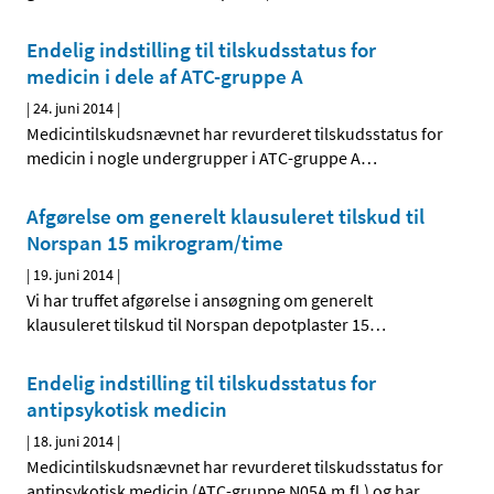
Endelig indstilling til tilskudsstatus for
medicin i dele af ATC-gruppe A
|
24. juni 2014
|
Medicintilskudsnævnet har revurderet tilskudsstatus for
medicin i nogle undergrupper i ATC-gruppe A
…
Afgørelse om generelt klausuleret tilskud til
Norspan 15 mikrogram/time
|
19. juni 2014
|
Vi har truffet afgørelse i ansøgning om generelt
klausuleret tilskud til Norspan depotplaster 15
…
Endelig indstilling til tilskudsstatus for
antipsykotisk medicin
|
18. juni 2014
|
Medicintilskudsnævnet har revurderet tilskudsstatus for
antipsykotisk medicin (ATC-gruppe N05A m.fl.) og har
…