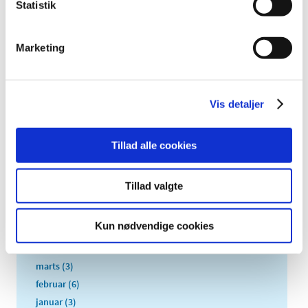
Statistik
2018 (40)
2017 (31)
Marketing
2016 (42)
2015 (30)
2014 (44)
Vis detaljer
december (3)
november (3)
oktober (1)
Tillad alle cookies
september (7)
august (4)
Tillad valgte
juli (2)
juni (8)
Kun nødvendige cookies
maj (2)
april (2)
marts (3)
februar (6)
januar (3)