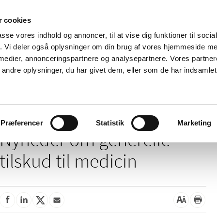
 cookies
passe vores indhold og annoncer, til at vise dig funktioner til soci
Nyheder
Om os
Kontakt
fik. Vi deler også oplysninger om din brug af vores hjemmeside m
 medier, annonceringspartnere og analysepartnere. Vores partne
 og
Tilskud og
Apoteker og salg af
Me
ndre oplysninger, du har givet dem, eller som de har indsamlet 
rmation
priser
medicin
ud
/
/
Tilskud og priser
Tilskud til medicin
Generelle tilskud
Præferencer
Statistik
Marketing
Nyheder om generelle
tilskud til medicin