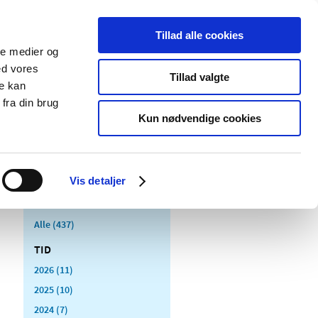
Tillad alle cookies
ale medier og
Udgivelser
Cookies
ed vores
Tillad valgte
re kan
dicinsk
Særlige
fra din brug
styr
produktområder
Kun nødvendige cookies
Vis detaljer
Alle (437)
TID
2026 (11)
2025 (10)
2024 (7)