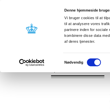
Denne hjemmeside bruger
Vi bruger cookies til at til
til at analysere vores tra
partnere inden for sociale
Godkendelse og
Bivirkninger
kombinere disse data med a
kontrol
produktinfo
af deres tjenester.
/
/
Nyheder
Kategori
Nyheder om 
Samtykkevalg
Nødvendig
Nyheder