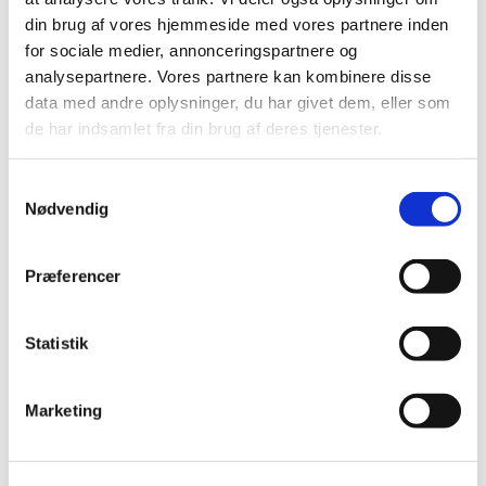
2024 (7)
din brug af vores hjemmeside med vores partnere inden
2023 (8)
for sociale medier, annonceringspartnere og
analysepartnere. Vores partnere kan kombinere disse
2022 (4)
data med andre oplysninger, du har givet dem, eller som
2021 (24)
de har indsamlet fra din brug af deres tjenester.
2020 (7)
2019 (39)
Samtykkevalg
2018 (40)
Nødvendig
2017 (31)
2016 (42)
Præferencer
2015 (30)
2014 (44)
Statistik
2013 (44)
2012 (41)
Marketing
december (1)
november (6)
oktober (4)