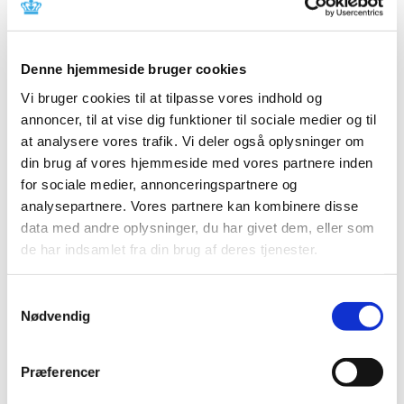
2019 (39)
2018 (40)
Denne hjemmeside bruger cookies
2017 (31)
Vi bruger cookies til at tilpasse vores indhold og
2016 (42)
annoncer, til at vise dig funktioner til sociale medier og til
2015 (30)
at analysere vores trafik. Vi deler også oplysninger om
2014 (44)
din brug af vores hjemmeside med vores partnere inden
2013 (44)
for sociale medier, annonceringspartnere og
2012 (41)
analysepartnere. Vores partnere kan kombinere disse
december (1)
data med andre oplysninger, du har givet dem, eller som
november (6)
de har indsamlet fra din brug af deres tjenester.
oktober (4)
september (7)
Samtykkevalg
Nødvendig
august (1)
juli (4)
juni (3)
Præferencer
maj (1)