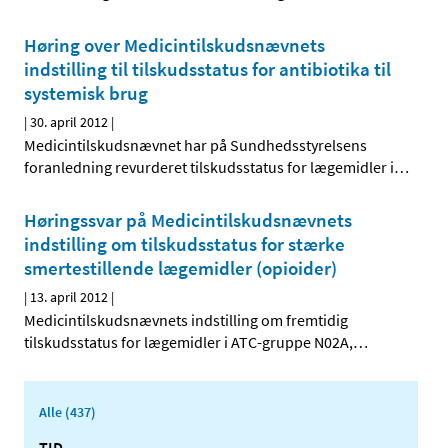
Høring over Medicintilskudsnævnets
indstilling til tilskudsstatus for antibiotika til
systemisk brug
|
30. april 2012
|
Medicintilskudsnævnet har på Sundhedsstyrelsens
foranledning revurderet tilskudsstatus for lægemidler i
…
Høringssvar på Medicintilskudsnævnets
indstilling om tilskudsstatus for stærke
smertestillende lægemidler (opioider)
|
13. april 2012
|
Medicintilskudsnævnets indstilling om fremtidig
tilskudsstatus for lægemidler i ATC-gruppe N02A,
…
Alle (437)
TID