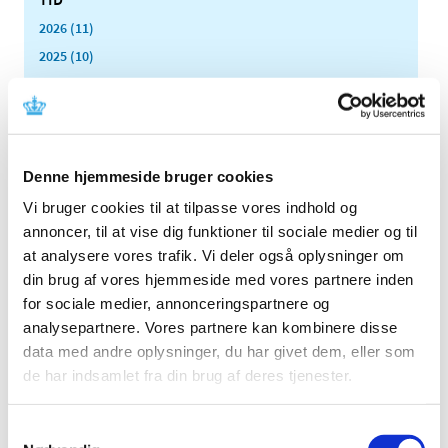
2026 (11)
2025 (10)
2024 (7)
2023 (8)
2022 (4)
2021 (24)
Denne hjemmeside bruger cookies
2020 (7)
Vi bruger cookies til at tilpasse vores indhold og
2019 (39)
annoncer, til at vise dig funktioner til sociale medier og til
2018 (40)
at analysere vores trafik. Vi deler også oplysninger om
din brug af vores hjemmeside med vores partnere inden
2017 (31)
for sociale medier, annonceringspartnere og
2016 (42)
analysepartnere. Vores partnere kan kombinere disse
2015 (30)
data med andre oplysninger, du har givet dem, eller som
2014 (44)
de har indsamlet fra din brug af deres tjenester.
2013 (44)
2012 (41)
Samtykkevalg
december (1)