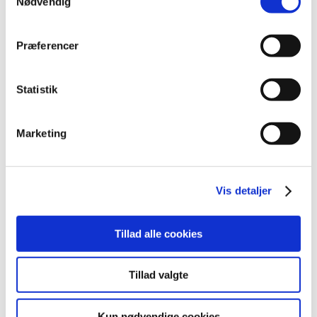
Nødvendig
november (6)
oktober (4)
Præferencer
september (7)
august (1)
Statistik
juli (4)
juni (3)
maj (1)
Marketing
april (3)
marts (3)
februar (2)
Vis detaljer
januar (6)
2011 (13)
Tillad alle cookies
2010 (7)
2009 (13)
Tillad valgte
2008 (8)
2007 (3)
Kun nødvendige cookies