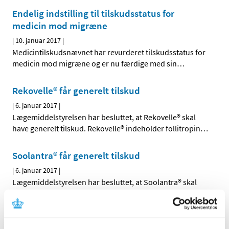
Endelig indstilling til tilskudsstatus for
medicin mod migræne
|
10. januar 2017
|
Medicintilskudsnævnet har revurderet tilskudsstatus for
medicin mod migræne og er nu færdige med sin
…
Rekovelle® får generelt tilskud
|
6. januar 2017
|
Lægemiddelstyrelsen har besluttet, at Rekovelle® skal
have generelt tilskud. Rekovelle® indeholder follitropin
…
Soolantra® får generelt tilskud
|
6. januar 2017
|
Lægemiddelstyrelsen har besluttet, at Soolantra® skal
have generelt tilskud med virkning fra 16. januar 2017.
…
Xultophy får generelt klausuleret tilskud