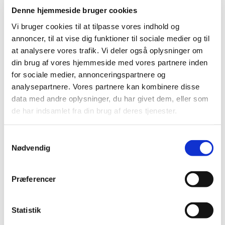
|
5. januar 2017
|
Denne hjemmeside bruger cookies
Lægemiddelstyrelsen har besluttet, at Xultophy skal have
Vi bruger cookies til at tilpasse vores indhold og
generelt klausuleret tilskud med virkning fra 16. januar
…
annoncer, til at vise dig funktioner til sociale medier og til
at analysere vores trafik. Vi deler også oplysninger om
din brug af vores hjemmeside med vores partnere inden
Alle (437)
for sociale medier, annonceringspartnere og
TID
analysepartnere. Vores partnere kan kombinere disse
2026 (11)
data med andre oplysninger, du har givet dem, eller som
2025 (10)
de har indsamlet fra din brug af deres tjenester.
2024 (7)
Samtykkevalg
2023 (8)
Nødvendig
2022 (4)
2021 (24)
Præferencer
2020 (7)
2019 (39)
2018 (40)
Statistik
2017 (31)