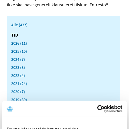
ikke skal have generelt klausuleret tilskud. Entresto®
…
Alle (437)
TID
2026 (11)
2025 (10)
2024 (7)
2023 (8)
2022 (4)
2021 (24)
2020 (7)
2019 (39)
2018 (40)
2017 (31)
december (1)
Denne hjemmeside bruger cookies