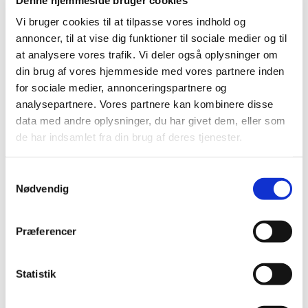
november (6)
Vi bruger cookies til at tilpasse vores indhold og
oktober (3)
annoncer, til at vise dig funktioner til sociale medier og til
september (1)
at analysere vores trafik. Vi deler også oplysninger om
august (2)
din brug af vores hjemmeside med vores partnere inden
juli (1)
for sociale medier, annonceringspartnere og
juni (2)
analysepartnere. Vores partnere kan kombinere disse
maj (3)
data med andre oplysninger, du har givet dem, eller som
marts (1)
de har indsamlet fra din brug af deres tjenester.
februar (3)
januar (8)
Samtykkevalg
2016 (42)
Nødvendig
2015 (30)
2014 (44)
Præferencer
2013 (44)
2012 (41)
Statistik
2011 (13)
2010 (7)