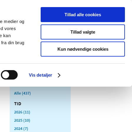
Tillad alle cookies
ale medier og
Udgivelser
Cookies
ed vores
Tillad valgte
re kan
dicinsk
Særlige
fra din brug
styr
produktområder
Kun nødvendige cookies
Vis detaljer
Alle (437)
TID
2026 (11)
2025 (10)
2024 (7)