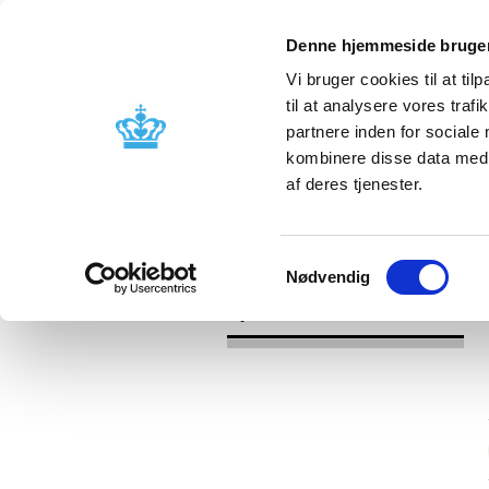
Denne hjemmeside bruger
Vi bruger cookies til at til
til at analysere vores tra
partnere inden for sociale
Godkendelse og
Bivirkninger
kombinere disse data med a
kontrol
produktinfo
af deres tjenester.
/
/
Nyheder
Kategori
Nyheder om 
Samtykkevalg
Nødvendig
Nyheder