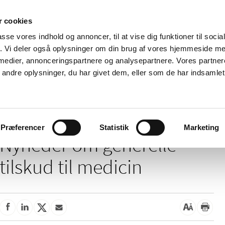
 cookies
passe vores indhold og annoncer, til at vise dig funktioner til soci
Nyheder
Om os
Kontakt
fik. Vi deler også oplysninger om din brug af vores hjemmeside m
 medier, annonceringspartnere og analysepartnere. Vores partne
 og
Tilskud og
Apoteker og salg af
Me
ndre oplysninger, du har givet dem, eller som de har indsamlet 
rmation
priser
medicin
ud
/
/
Tilskud og priser
Tilskud til medicin
Generelle tilskud
Præferencer
Statistik
Marketing
Nyheder om generelle
tilskud til medicin