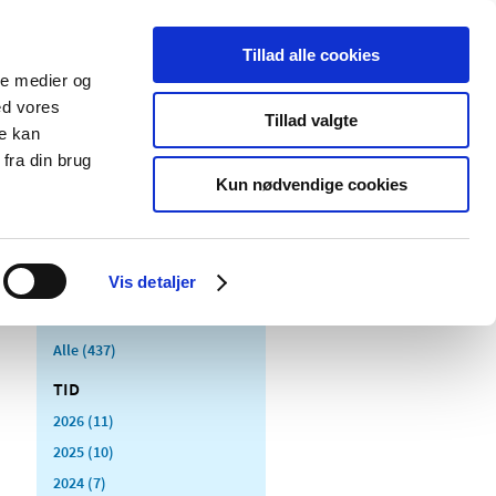
Tillad alle cookies
ale medier og
Udgivelser
Cookies
ed vores
Tillad valgte
re kan
dicinsk
Særlige
fra din brug
styr
produktområder
Kun nødvendige cookies
Vis detaljer
Alle (437)
TID
2026 (11)
2025 (10)
2024 (7)