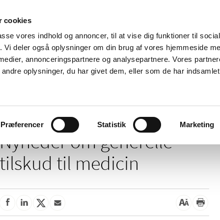
 cookies
passe vores indhold og annoncer, til at vise dig funktioner til soci
Nyheder
Om os
Kontakt
fik. Vi deler også oplysninger om din brug af vores hjemmeside m
 medier, annonceringspartnere og analysepartnere. Vores partne
 og
Tilskud og
Apoteker og salg af
Me
ndre oplysninger, du har givet dem, eller som de har indsamlet 
rmation
priser
medicin
ud
/
/
Tilskud og priser
Tilskud til medicin
Generelle tilskud
Præferencer
Statistik
Marketing
Nyheder om generelle
tilskud til medicin