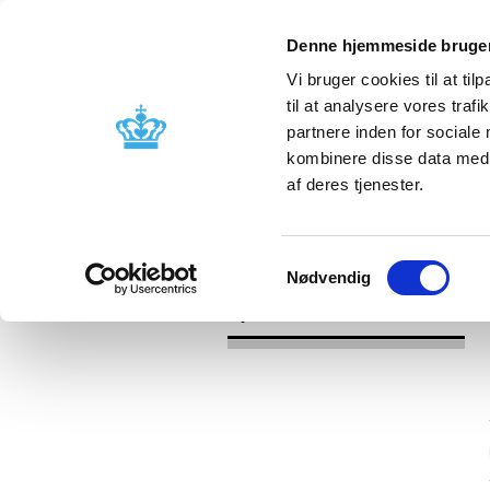
Denne hjemmeside bruger
Vi bruger cookies til at til
til at analysere vores tra
partnere inden for sociale
Godkendelse og
Bivirkninger
kombinere disse data med a
kontrol
produktinfo
af deres tjenester.
/
/
Nyheder
Kategori
Nyheder om 
Samtykkevalg
Nødvendig
Nyheder